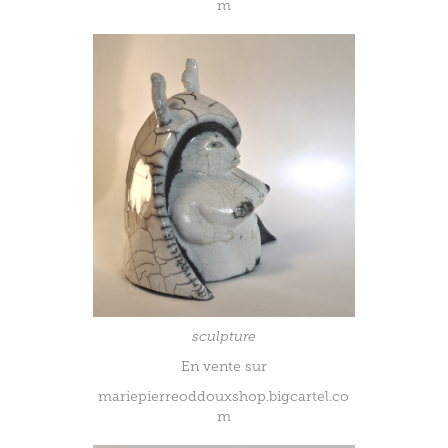
m
sculpture
En vente sur
mariepierreoddouxshop.bigcartel.co
m