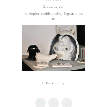
En vente sur
mariepierreoddouxshop.bigcartel.co
m
↑
Back to Top