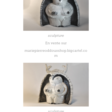
sculpture
En vente sur
mariepierreoddouxshop.bigcartel.co
m
sculpture